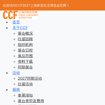
欢迎访问CCF2027上海家居生活博览会官网！
首页
关于CCF
展会概况
往届回顾
组织机构
展会日程
展品范围
资料下载
同期展会
活动
2027同期活动
往届活动
展商
参展须知
展台类型及费用