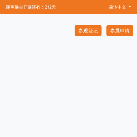
距离展会开幕还有：212天
简体中文
参观登记
参展申请