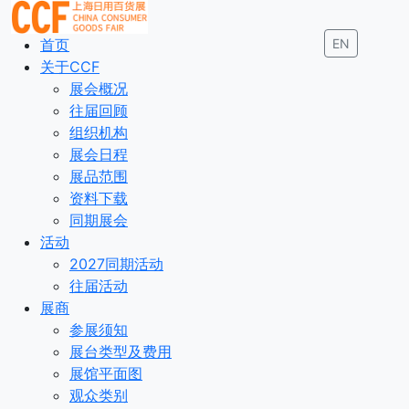
首页
EN
关于CCF
展会概况
往届回顾
组织机构
展会日程
展品范围
资料下载
同期展会
活动
2027同期活动
往届活动
展商
参展须知
展台类型及费用
展馆平面图
观众类别