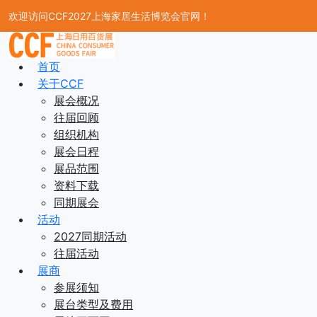
欢迎访问CCF2027上海家居生活博览会官网！
首页
关于CCF
展会概况
往届回顾
组织机构
展会日程
展品范围
资料下载
同期展会
活动
2027同期活动
往届活动
展商
参展须知
展台类型及费用