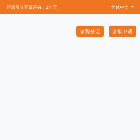
距离展会开幕还有：211天
简体中文
参观登记
参展申请