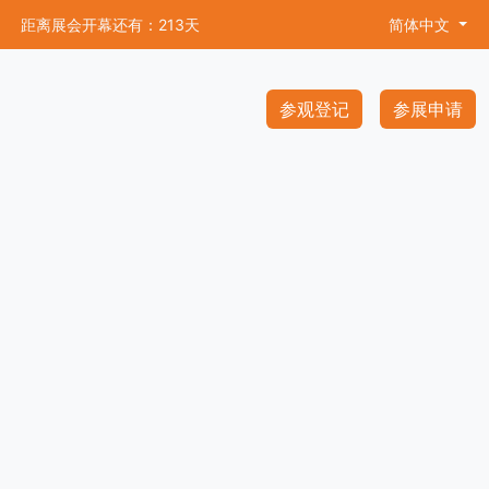
距离展会开幕还有：213天
简体中文
参观登记
参展申请