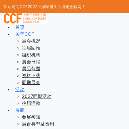
欢迎访问CCF2027上海家居生活博览会官网！
首页
关于CCF
展会概况
往届回顾
组织机构
展会日程
展品范围
资料下载
同期展会
活动
2027同期活动
往届活动
展商
参展须知
展台类型及费用