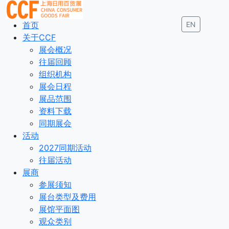
首页
EN
关于CCF
展会概况
往届回顾
组织机构
展会日程
展品范围
资料下载
同期展会
活动
2027同期活动
往届活动
展商
参展须知
展台类型及费用
展馆平面图
观众类别