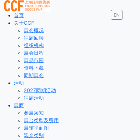
首页
EN
关于CCF
展会概况
往届回顾
组织机构
展会日程
展品范围
资料下载
同期展会
活动
2027同期活动
往届活动
展商
参展须知
展台类型及费用
展馆平面图
观众类别