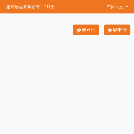
距离展会开幕还有：211天
简体中文
参观登记
参展申请