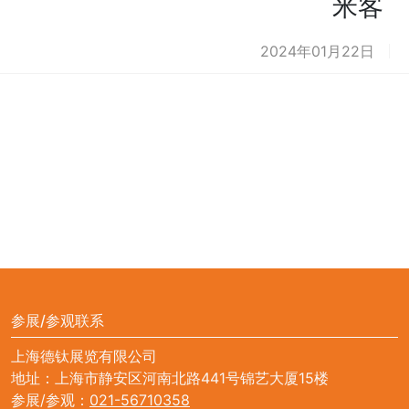
米客
2024年01月22日
参展/参观联系
上海德钛展览有限公司
地址：上海市静安区河南北路441号锦艺大厦15楼
参展/参观：
021-56710358