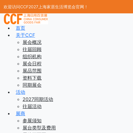
欢迎访问CCF2027上海家居生活博览会官网！
首页
关于CCF
展会概况
往届回顾
组织机构
展会日程
展品范围
资料下载
同期展会
活动
2027同期活动
往届活动
展商
参展须知
展台类型及费用