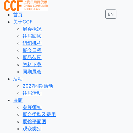
首页
EN
关于CCF
展会概况
往届回顾
组织机构
展会日程
展品范围
资料下载
同期展会
活动
2027同期活动
往届活动
展商
参展须知
展台类型及费用
展馆平面图
观众类别