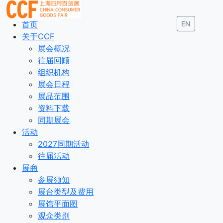
首页
EN
关于CCF
展会概况
往届回顾
组织机构
展会日程
展品范围
资料下载
同期展会
活动
2027同期活动
往届活动
展商
参展须知
展台类型及费用
展馆平面图
观众类别