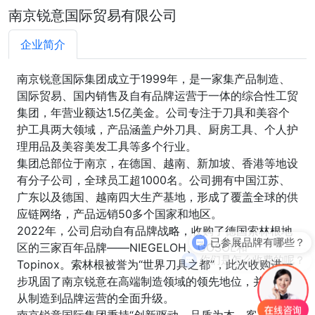
南京锐意国际贸易有限公司
企业简介
南京锐意国际集团成立于1999年，是一家集产品制造、
国际贸易、国内销售及自有品牌运营于一体的综合性工贸
集团，年营业额达1.5亿美金。公司专注于刀具和美容个
护工具两大领域，产品涵盖户外刀具、厨房工具、个人护
理用品及美容美发工具等多个行业。
集团总部位于南京，在德国、越南、新加坡、香港等地设
有分子公司，全球员工超1000名。公司拥有中国江苏、
广东以及德国、越南四大生产基地，形成了覆盖全球的供
应链网络，产品远销50多个国家和地区。
已参展品牌有哪些？
2022年，公司启动自有品牌战略，收购了德国索林根地
区的三家百年品牌——NIEGELOH、GOSOL和
你们是怎么收费的呢？
Topinox。索林根被誉为“世界刀具之都”，此次收购进一
步巩固了南京锐意在高端制造领域的领先地位，并实现了
从制造到品牌运营的全面升级。
南京锐意国际集团秉持“创新驱动、品质为本、客户至上”