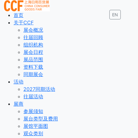
首页
EN
关于CCF
展会概况
往届回顾
组织机构
展会日程
展品范围
资料下载
同期展会
活动
2027同期活动
往届活动
展商
参展须知
展台类型及费用
展馆平面图
观众类别