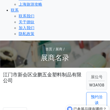
上海旅游攻略
联系
联系我们
关于德钛
加入我们
隐私政策
首页 / 展商 /
展商名录
江门市新会区业鹏五金塑料制品有限
展位号
公司
W3A108
预约洽
谈
已参展品牌有哪些？