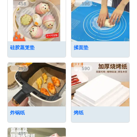
458
596
硅胶蒸笼垫
揉面垫
497
590
炸锅纸
烤纸
491