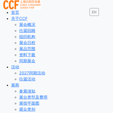
首页
EN
关于CCF
展会概况
往届回顾
组织机构
展会日程
展品范围
资料下载
同期展会
活动
2027同期活动
往届活动
展商
参展须知
展台类型及费用
展馆平面图
观众类别