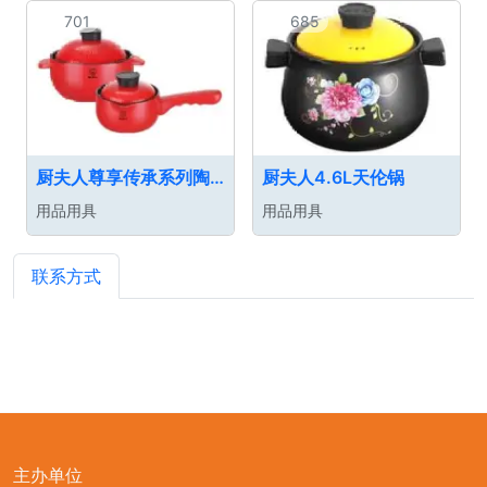
701
685
厨夫人尊享传承系列陶瓷锅具两件套(1L陶土奶锅+2.5L陶土汤锅)CFR-X02B-1
厨夫人4.6L天伦锅
用品用具
用品用具
联系方式
主办单位