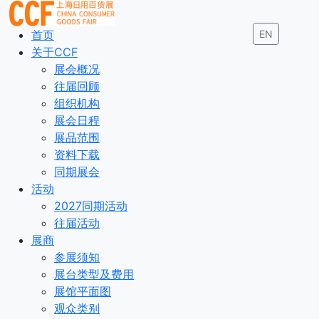
首页
EN
关于CCF
展会概况
往届回顾
组织机构
展会日程
展品范围
资料下载
同期展会
活动
2027同期活动
往届活动
展商
参展须知
展台类型及费用
展馆平面图
观众类别