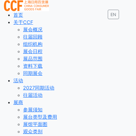
首页
EN
关于CCF
展会概况
往届回顾
组织机构
展会日程
展品范围
资料下载
同期展会
活动
2027同期活动
往届活动
展商
参展须知
展台类型及费用
展馆平面图
观众类别