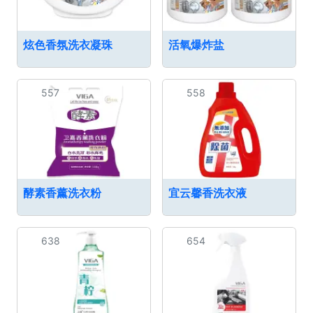
炫色香氛洗衣凝珠
活氧爆炸盐
557
558
酵素香薰洗衣粉
宜云馨香洗衣液
638
654