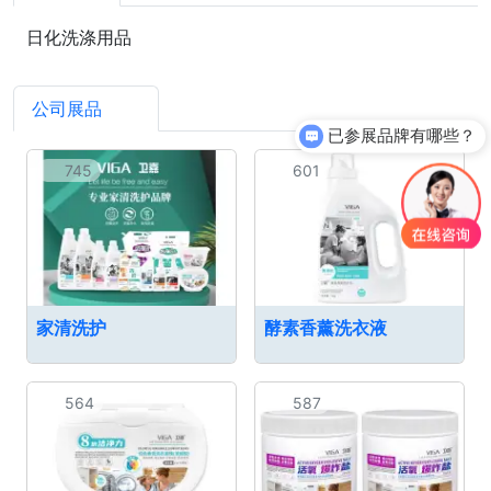
日化洗涤用品
公司展品
10
已参展品牌有哪些？
745
601
家清洗护
酵素香薰洗衣液
564
587