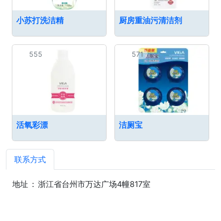
小苏打洗洁精
厨房重油污清洁剂
555
571
活氧彩漂
洁厕宝
联系方式
地址
：
浙江省台州市万达广场4幢817室