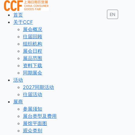
首页
EN
关于CCF
展会概况
往届回顾
组织机构
展会日程
展品范围
资料下载
同期展会
活动
2027同期活动
往届活动
展商
参展须知
展台类型及费用
展馆平面图
观众类别