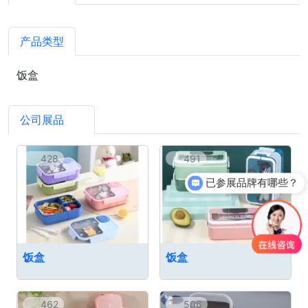
产品类型
饭盒
公司展品
7
428
491
已参展品牌有哪些？
饭盒
饭盒
462
506