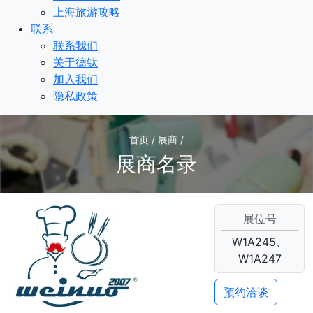
上海旅游攻略
联系
联系我们
关于德钛
加入我们
隐私政策
首页 / 展商 /
展商名录
展位号
W1A245、
W1A247
预约洽谈