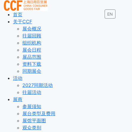
首页
EN
关于CCF
展会概况
往届回顾
组织机构
展会日程
展品范围
资料下载
同期展会
活动
2027同期活动
往届活动
展商
参展须知
展台类型及费用
展馆平面图
观众类别