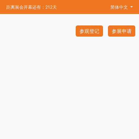
距离展会开幕还有：212天
简体中文
参观登记
参展申请