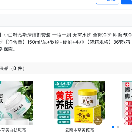
】小白鞋慕斯清洁剂套装 一喷一刷 无需水洗 全鞋净护 即擦
护【净含量】150ml/瓶+软刷+硬刷+毛巾【装箱规格】36套/
务保障。
展品（8 件）
本草美白祛斑霜
云南本草黄芪霜