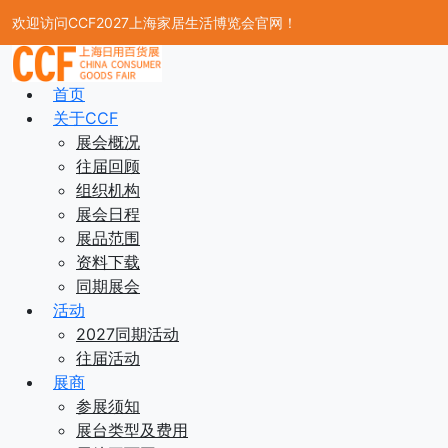
欢迎访问CCF2027上海家居生活博览会官网！
首页
关于CCF
展会概况
往届回顾
组织机构
展会日程
展品范围
资料下载
同期展会
活动
2027同期活动
往届活动
展商
参展须知
展台类型及费用