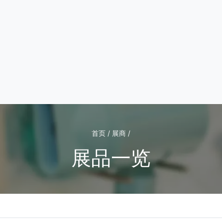
首页 / 展商 /
展品一览