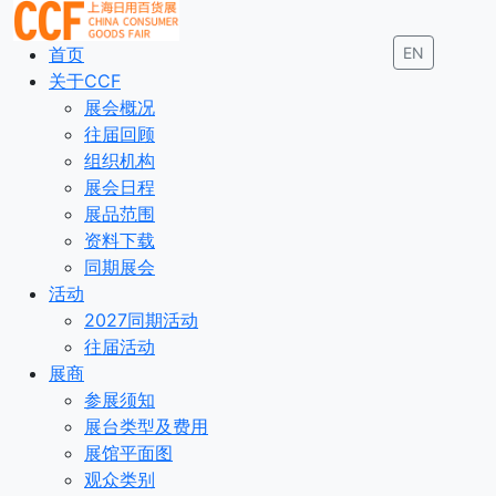
首页
EN
关于CCF
展会概况
往届回顾
组织机构
展会日程
展品范围
资料下载
同期展会
活动
2027同期活动
往届活动
展商
参展须知
展台类型及费用
展馆平面图
观众类别