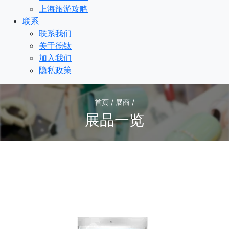
上海旅游攻略
联系
联系我们
关于德钛
加入我们
隐私政策
首页 / 展商 /
展品一览
1
/1