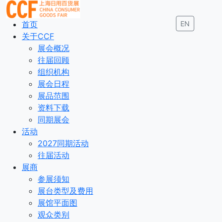
首页
EN
关于CCF
展会概况
往届回顾
组织机构
展会日程
展品范围
资料下载
同期展会
活动
2027同期活动
往届活动
展商
参展须知
展台类型及费用
展馆平面图
观众类别