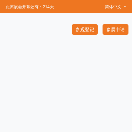
距离展会开幕还有：214天
简体中文
参观登记
参展申请