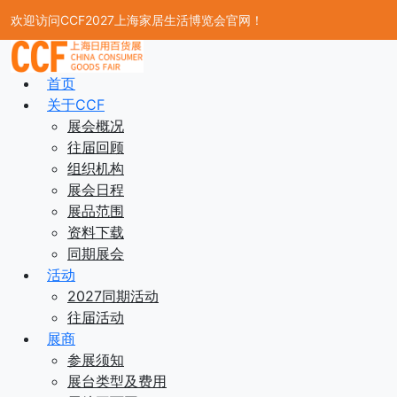
欢迎访问CCF2027上海家居生活博览会官网！
首页
关于CCF
展会概况
往届回顾
组织机构
展会日程
展品范围
资料下载
同期展会
活动
2027同期活动
往届活动
展商
参展须知
展台类型及费用