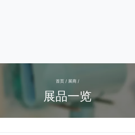
首页 / 展商 /
展品一览