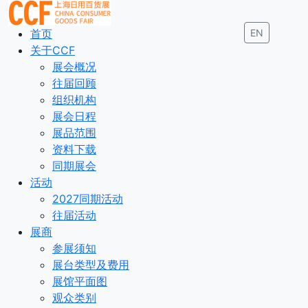
首页
EN
关于CCF
展会概况
往届回顾
组织机构
展会日程
展品范围
资料下载
同期展会
活动
2027同期活动
往届活动
展商
参展须知
展台类型及费用
展馆平面图
观众类别