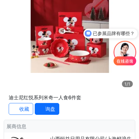
已参展品牌有哪些？
1
/1
迪士尼红悦系列米奇一人食6件套
收藏
询盘
展商信息
山西恒益日用品有限公司/上海鲜浪生