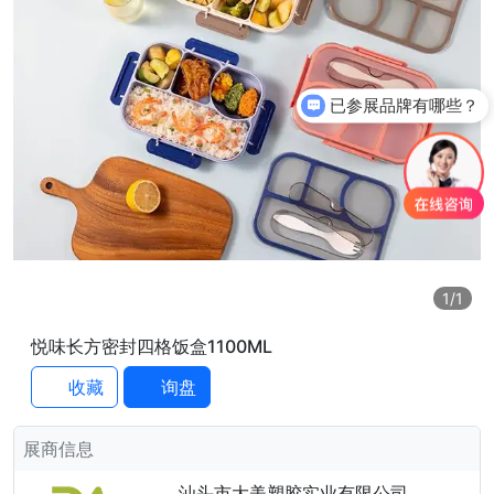
已参展品牌有哪些？
1
/1
悦味长方密封四格饭盒1100ML
收藏
询盘
展商信息
汕头市大美塑胶实业有限公司