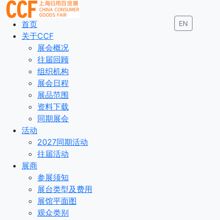
首页
EN
关于CCF
展会概况
往届回顾
组织机构
展会日程
展品范围
资料下载
同期展会
活动
2027同期活动
往届活动
展商
参展须知
展台类型及费用
展馆平面图
观众类别