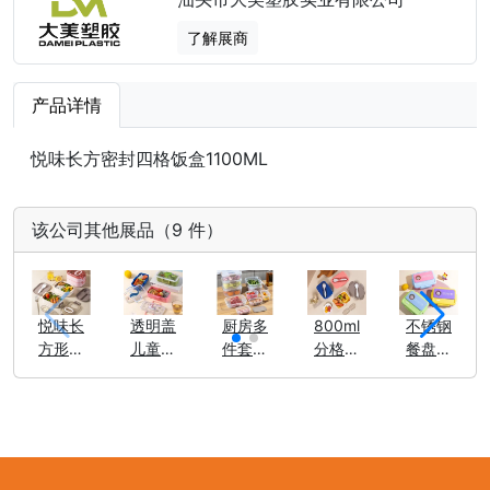
了解展商
产品详情
悦味长方密封四格饭盒1100ML
该公司其他展品（9 件）
悦味长
透明盖
厨房多
800ml
不锈钢
方形饭
儿童餐
件套保
分格便
餐盘三
盒
盒
鲜盒
携饭盒
格
700ml
900ml