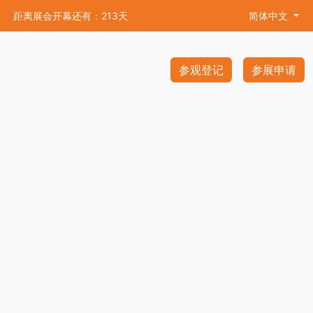
距离展会开幕还有：213天
简体中文
参观登记
参展申请