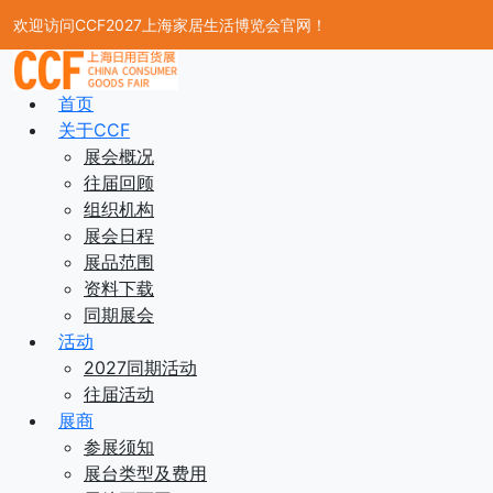
欢迎访问CCF2027上海家居生活博览会官网！
首页
关于CCF
展会概况
往届回顾
组织机构
展会日程
展品范围
资料下载
同期展会
活动
2027同期活动
往届活动
展商
参展须知
展台类型及费用