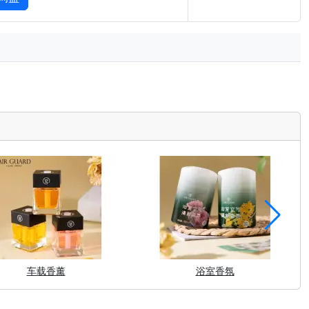
车载香薰
浴室香氛