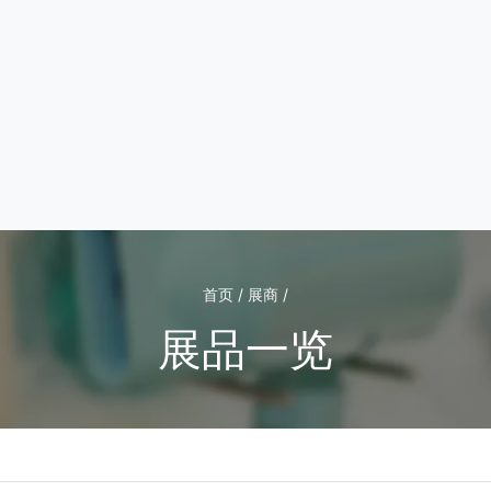
首页 / 展商 /
展品一览