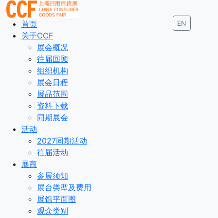
首页
EN
关于CCF
展会概况
往届回顾
组织机构
展会日程
展品范围
资料下载
同期展会
活动
2027同期活动
往届活动
展商
参展须知
展台类型及费用
展馆平面图
观众类别