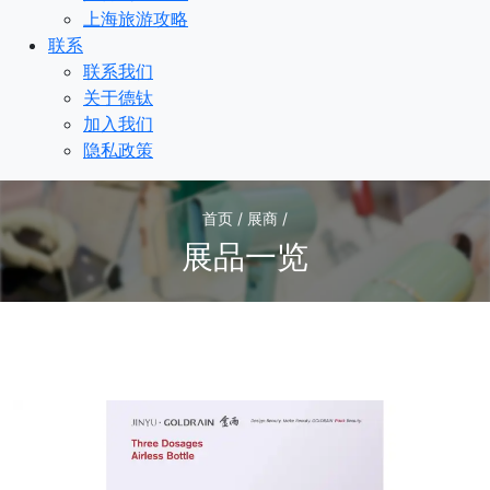
上海旅游攻略
联系
联系我们
关于德钛
加入我们
隐私政策
首页 / 展商 /
展品一览
1
/1