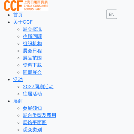
首页
EN
关于CCF
展会概况
往届回顾
组织机构
展会日程
展品范围
资料下载
同期展会
活动
2027同期活动
往届活动
展商
参展须知
展台类型及费用
展馆平面图
观众类别