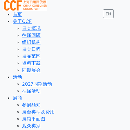
首页
EN
关于CCF
展会概况
往届回顾
组织机构
展会日程
展品范围
资料下载
同期展会
活动
2027同期活动
往届活动
展商
参展须知
展台类型及费用
展馆平面图
观众类别