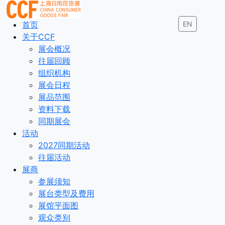
首页
EN
关于CCF
展会概况
往届回顾
组织机构
展会日程
展品范围
资料下载
同期展会
活动
2027同期活动
往届活动
展商
参展须知
展台类型及费用
展馆平面图
观众类别