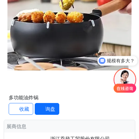
规模有多大？
1
/1
多功能油炸锅
收藏
询盘
展商信息
浙江乔登工贸股份有限公司