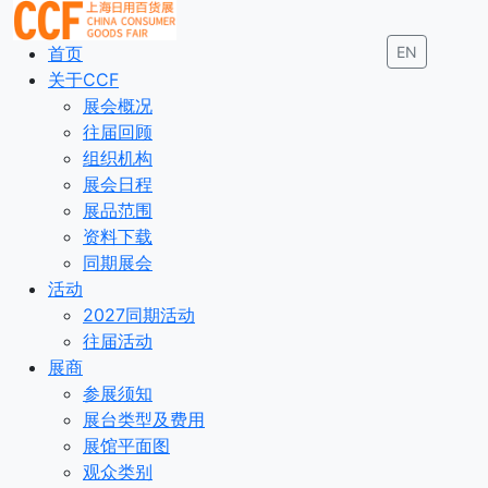
首页
EN
关于CCF
展会概况
往届回顾
组织机构
展会日程
展品范围
资料下载
同期展会
活动
2027同期活动
往届活动
展商
参展须知
展台类型及费用
展馆平面图
观众类别