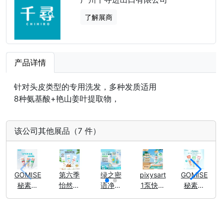
了解展商
产品详情
针对头皮类型的专用洗发，多种发质适用
8种氨基酸+艳山姜叶提取物，
该公司其他展品（7 件）
GOMISE
第六季
绿之密
pixysart
GOMISE
秘素光
怡然冰
语净透
1泵快洗
秘素光
彩护理
清牙膏
控油洁
浓缩洗
感修护
牙膏
面泡
衣液
套装