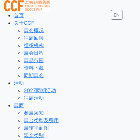
首页
EN
关于CCF
展会概况
往届回顾
组织机构
展会日程
展品范围
资料下载
同期展会
活动
2027同期活动
往届活动
展商
参展须知
展台类型及费用
展馆平面图
观众类别