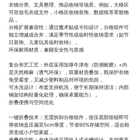
衣物分类、文具整理、饰品收纳等场景。例如，大格区
可存放毛衣或文件，小格区收纳首饰、数据线等零散物
品 。
分格扩展兼容性：通过魔术贴或卡扣设计，分格组件可
独立增减或合并，满足季节性或临时性收纳需求（如节
日装饰、儿童玩具临时收纳） 。
环保耐用材质：兼顾安全性与质感
复合布艺工艺：外层采用加厚牛津布（防潮耐磨）+内
层天然棉麻（透气环保），双重材质叠加，既保护衣物
免受霉变，又减少塑料制品对环境的负担 。
可水洗设计：布套支持机洗，便于长期保持清洁；内部
钢架结构轻量化处理，确保承重能力） 。
折叠便携与空间优化
一键折叠技术：无需拆卸分格组件，按压底部按钮即可
将收纳盒压扁至5cm厚度，节省90%存储空间，适合租
房党或小户型家庭 。
堆叠稳定性：盒体边缘采用嵌入式卡槽设计，支持垂直