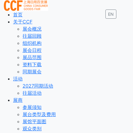
首页
EN
关于CCF
展会概况
往届回顾
组织机构
展会日程
展品范围
资料下载
同期展会
活动
2027同期活动
往届活动
展商
参展须知
展台类型及费用
展馆平面图
观众类别