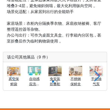
堆叠3-4层，避免倾斜倒塌，最大化利用纵向空间 。
场景化适配：从家居到出行的全能助手
家居场景：衣柜内分隔换季衣物、床底收纳被褥、客厅
整理遥控器等杂物。
办公与出行：可作为桌面文具盒、行李箱内分区包，甚
至折叠后作为临时购物袋使用 。
该公司其他展品（9 件）
真空保
自动感
免安装
不锈钢
手动抽
鲜袋
应洗手
折叠柜
保鲜盒
气泵
皂液器