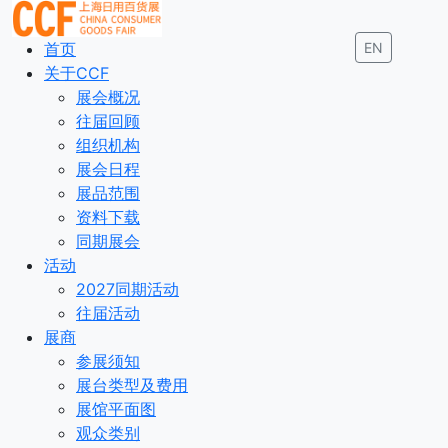
首页
EN
关于CCF
展会概况
往届回顾
组织机构
展会日程
展品范围
资料下载
同期展会
活动
2027同期活动
往届活动
展商
参展须知
展台类型及费用
展馆平面图
观众类别