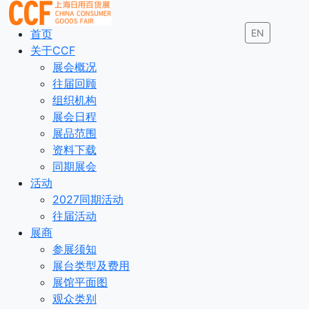
首页
EN
关于CCF
展会概况
往届回顾
组织机构
展会日程
展品范围
资料下载
同期展会
活动
2027同期活动
往届活动
展商
参展须知
展台类型及费用
展馆平面图
观众类别