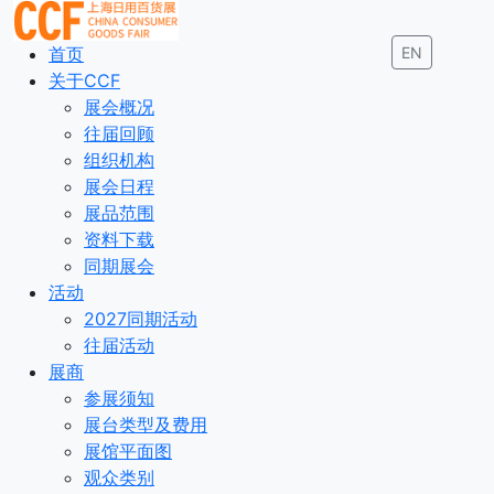
首页
EN
关于CCF
展会概况
往届回顾
组织机构
展会日程
展品范围
资料下载
同期展会
活动
2027同期活动
往届活动
展商
参展须知
展台类型及费用
展馆平面图
观众类别