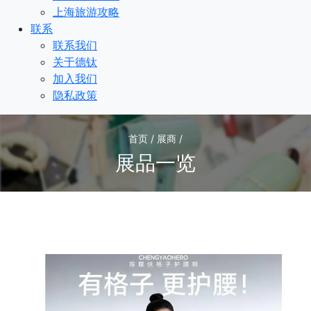
上海旅游攻略
联系
联系我们
关于德钛
加入我们
隐私政策
首页 / 展商 /
展品一览
1
/1