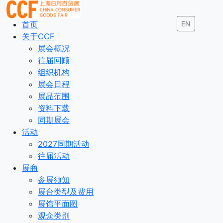
首页
EN
关于CCF
展会概况
往届回顾
组织机构
展会日程
展品范围
资料下载
同期展会
活动
2027同期活动
往届活动
展商
参展须知
展台类型及费用
展馆平面图
观众类别