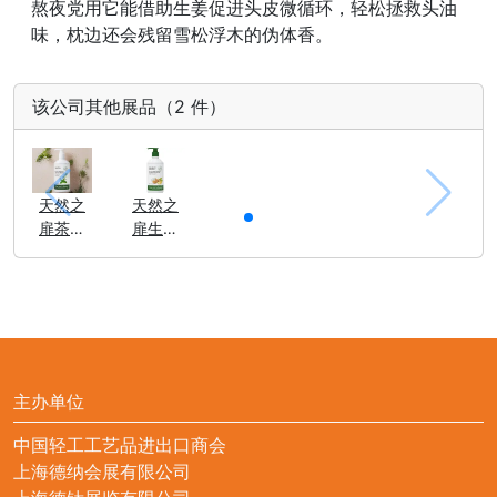
熬夜党用它能借助生姜促进头皮微循环，轻松拯救头油
味，枕边还会残留雪松浮木的伪体香。
该公司其他展品（2 件）
天然之
天然之
扉茶树
扉生姜
清爽洗
香氛蓬
发露
松护发
乳
主办单位
中国轻工工艺品进出口商会
上海德纳会展有限公司