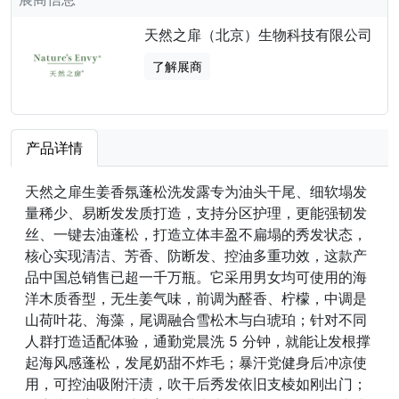
天然之扉（北京）生物科技有限公司
了解展商
产品详情
天然之扉生姜香氛蓬松洗发露专为油头干尾、细软塌发
量稀少、易断发发质打造，支持分区护理，更能强韧发
丝、一键去油蓬松，打造立体丰盈不扁塌的秀发状态，
核心实现清洁、芳香、防断发、控油多重功效，这款产
品中国总销售已超一千万瓶。它采用男女均可使用的海
洋木质香型，无生姜气味，前调为醛香、柠檬，中调是
山荷叶花、海藻，尾调融合雪松木与白琥珀；针对不同
人群打造适配体验，通勤党晨洗 5 分钟，就能让发根撑
起海风感蓬松，发尾奶甜不炸毛；暴汗党健身后冲凉使
用，可控油吸附汗渍，吹干后秀发依旧支棱如刚出门；