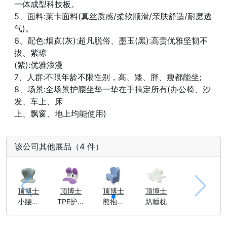
一体成型科技板。
5、面料:莱卡面料(真丝质感/柔软顺滑/亲肤舒适/耐磨透
气)。
6、配色:烟岚(灰):超凡脱俗、墨玉(黑):高贵优雅坚韧不
拔、紫琼
(紫):优雅浪漫
7、人群:不限年龄不限性别，高、矮、胖、瘦都能坐;
8、场景:全场景护腰坐垫一垫在手搞定所有(办公椅、沙
发、车上、床
上、飘窗、地上均能使用)
该公司其他展品（4 件）
顶博士
顶博士
顶博士
顶博士
小腰果
TPE护腰
熊抱抱
趴睡枕
护腰坐
坐垫
护腰沙
垫
发