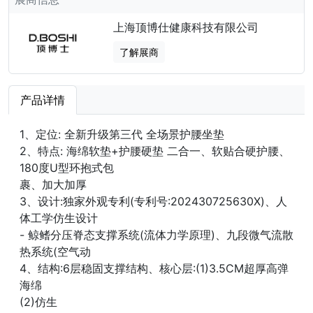
上海顶博仕健康科技有限公司
了解展商
产品详情
1、定位: 全新升级第三代 全场景护腰坐垫
2、特点: 海绵软垫+护腰硬垫 二合一、软贴合硬护腰、
180度U型环抱式包
裹、加大加厚
3、设计:独家外观专利(专利号:202430725630X)、人
体工学仿生设计
- 鲸鳍分压脊态支撑系统(流体力学原理)、九段微气流散
热系统(空气动
4、结构:6层稳固支撑结构、核心层:(1)3.5CM超厚高弹
海绵
(2)仿生