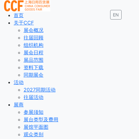
首页
EN
关于CCF
展会概况
往届回顾
组织机构
展会日程
展品范围
资料下载
同期展会
活动
2027同期活动
往届活动
展商
参展须知
展台类型及费用
展馆平面图
观众类别