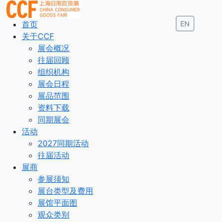
首页
EN
关于CCF
展会概况
往届回顾
组织机构
展会日程
展品范围
资料下载
同期展会
活动
2027同期活动
往届活动
展商
参展须知
展台类型及费用
展馆平面图
观众类别