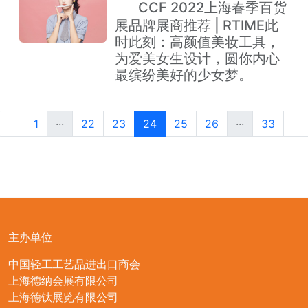
CCF 2022上海春季百货
热
展品牌展商推荐 | RTIME此
时此刻：高颜值美妆工具，
为爱美女生设计，圆你内心
最缤纷美好的少女梦。
1
···
22
23
24
25
26
···
33
主办单位
中国轻工工艺品进出口商会
上海德纳会展有限公司
上海德钛展览有限公司