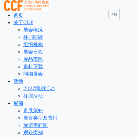
首页
EN
关于CCF
展会概况
往届回顾
组织机构
展会日程
展品范围
资料下载
同期展会
活动
2027同期活动
往届活动
展商
参展须知
展台类型及费用
展馆平面图
观众类别