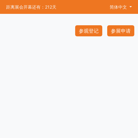
距离展会开幕还有：212天
简体中文
参观登记
参展申请