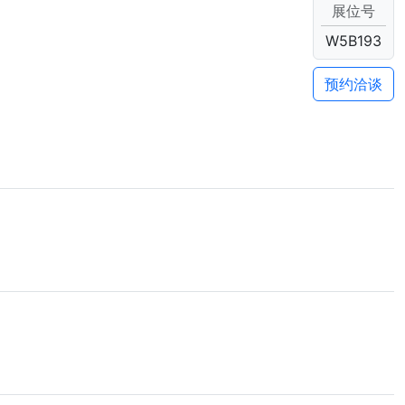
展位号
W5B193
预约洽谈