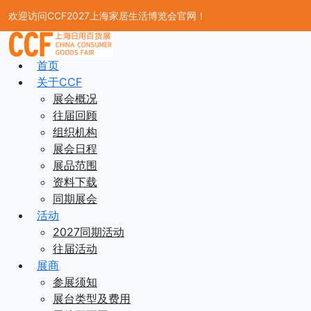
欢迎访问CCF2027上海家居生活博览会官网！
首页
关于CCF
展会概况
往届回顾
组织机构
展会日程
展品范围
资料下载
同期展会
活动
2027同期活动
往届活动
展商
参展须知
展台类型及费用