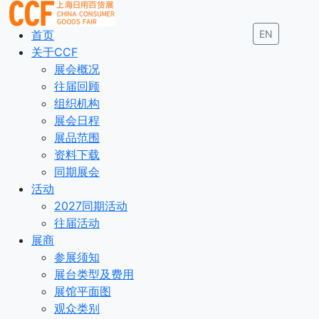
首页
EN
关于CCF
展会概况
往届回顾
组织机构
展会日程
展品范围
资料下载
同期展会
活动
2027同期活动
往届活动
展商
参展须知
展台类型及费用
展馆平面图
观众类别