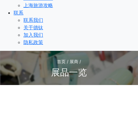
上海旅游攻略
联系
联系我们
关于德钛
加入我们
隐私政策
首页 / 展商 /
展品一览
1
/1