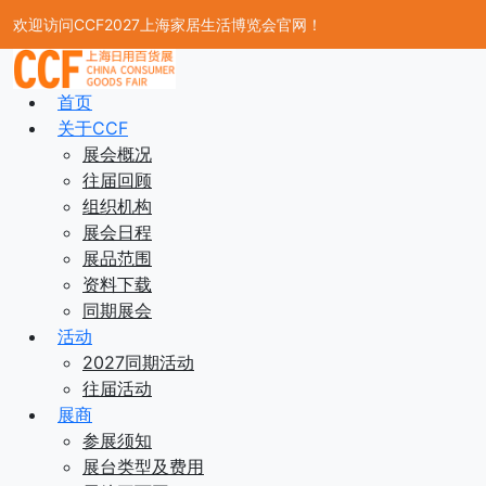
欢迎访问CCF2027上海家居生活博览会官网！
首页
关于CCF
展会概况
往届回顾
组织机构
展会日程
展品范围
资料下载
同期展会
活动
2027同期活动
往届活动
展商
参展须知
展台类型及费用