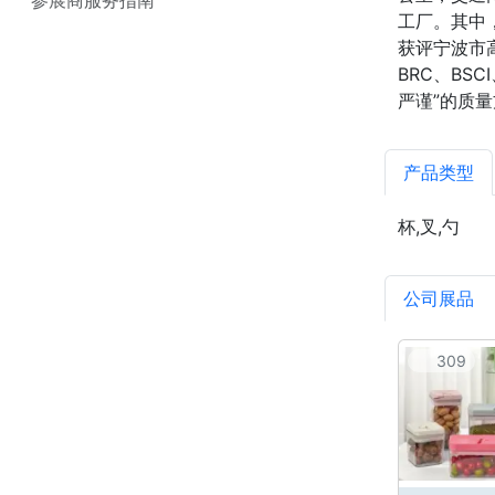
工厂。其中，
获评宁波市
BRC、BS
严谨”的质
产品类型
杯,叉,勺
公司展品
309