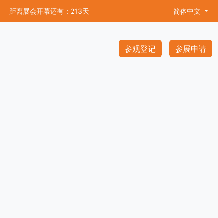
距离展会开幕还有：213天
简体中文
参观登记
参展申请