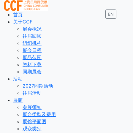
首页
EN
关于CCF
展会概况
往届回顾
组织机构
展会日程
展品范围
资料下载
同期展会
活动
2027同期活动
往届活动
展商
参展须知
展台类型及费用
展馆平面图
观众类别