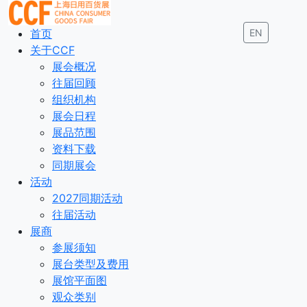
首页
EN
关于CCF
展会概况
往届回顾
组织机构
展会日程
展品范围
资料下载
同期展会
活动
2027同期活动
往届活动
展商
参展须知
展台类型及费用
展馆平面图
观众类别