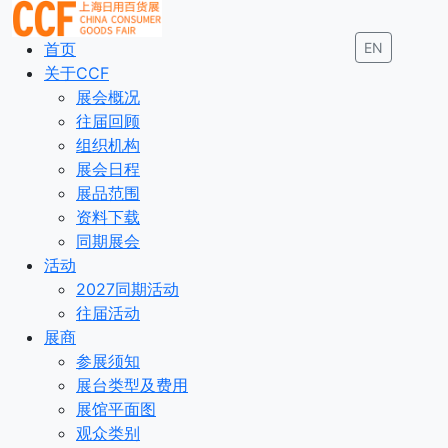
首页
EN
关于CCF
展会概况
往届回顾
组织机构
展会日程
展品范围
资料下载
同期展会
活动
2027同期活动
往届活动
展商
参展须知
展台类型及费用
展馆平面图
观众类别