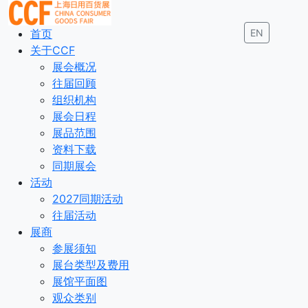
首页
EN
关于CCF
展会概况
往届回顾
组织机构
展会日程
展品范围
资料下载
同期展会
活动
2027同期活动
往届活动
展商
参展须知
展台类型及费用
展馆平面图
观众类别