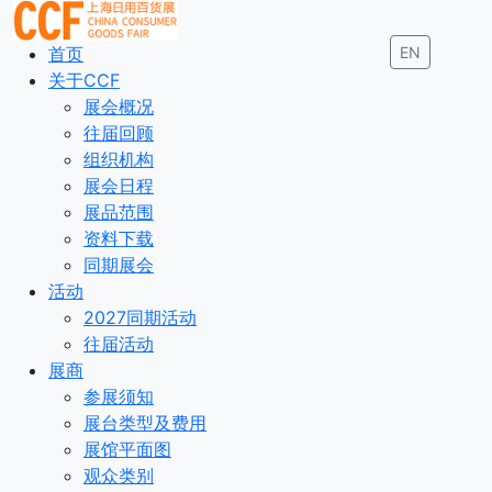
首页
EN
关于CCF
展会概况
往届回顾
组织机构
展会日程
展品范围
资料下载
同期展会
活动
2027同期活动
往届活动
展商
参展须知
展台类型及费用
展馆平面图
观众类别