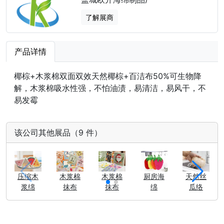
了解展商
产品详情
椰棕+木浆棉双面双效天然椰棕+百洁布50%可生物降
解，木浆棉吸水性强，不怕油渍，易清洁，易风干，不
易发霉
该公司其他展品（9 件）
压缩木
木浆棉
木浆棉
厨房海
天然丝
浆绵
抹布
抹布
绵
瓜络