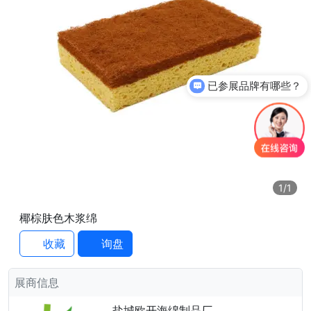
已参展品牌有哪些？
1
/1
椰棕肤色木浆绵
收藏
询盘
展商信息
盐城欧开海绵制品厂