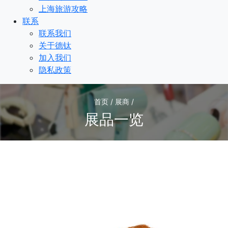
上海旅游攻略
联系
联系我们
关于德钛
加入我们
隐私政策
首页 / 展商 /
展品一览
1
/1