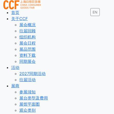
首页
EN
关于CCF
展会概况
往届回顾
组织机构
展会日程
展品范围
资料下载
同期展会
活动
2027同期活动
往届活动
展商
参展须知
展台类型及费用
展馆平面图
观众类别