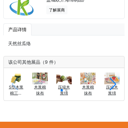
了解展商
产品详情
天然丝瓜络
该公司其他展品（9 件）
S型木浆
木浆棉
压缩木
木浆棉
压缩木
棉三层
抹布
浆绵
抹布
浆绵
复合