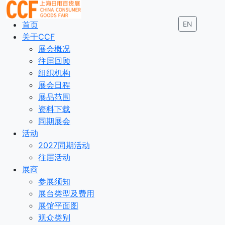
首页
EN
关于CCF
展会概况
往届回顾
组织机构
展会日程
展品范围
资料下载
同期展会
活动
2027同期活动
往届活动
展商
参展须知
展台类型及费用
展馆平面图
观众类别