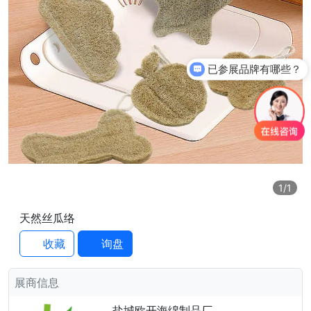
已参展品牌有哪些？
1
/1
天然丝瓜络
收藏
询盘
展商信息
盐城欧开海绵制品厂