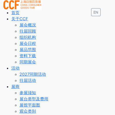
首页
EN
关于CCF
展会概况
往届回顾
组织机构
展会日程
展品范围
资料下载
同期展会
活动
2027同期活动
往届活动
展商
参展须知
展台类型及费用
展馆平面图
观众类别