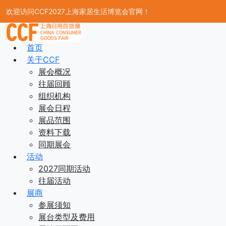
欢迎访问CCF2027上海家居生活博览会官网！
首页
关于CCF
展会概况
往届回顾
组织机构
展会日程
展品范围
资料下载
同期展会
活动
2027同期活动
往届活动
展商
参展须知
展台类型及费用