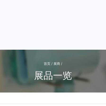
首页 / 展商 /
展品一览