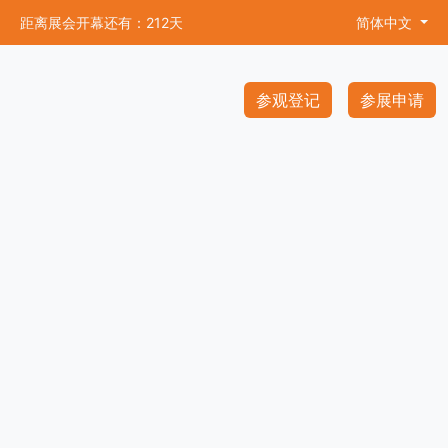
距离展会开幕还有：212天
简体中文
参观登记
参展申请