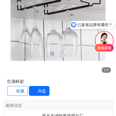
已参展品牌有哪些？
1
/1
红酒杯架
收藏
询盘
展商信息
平乡县诚恒家居用品厂