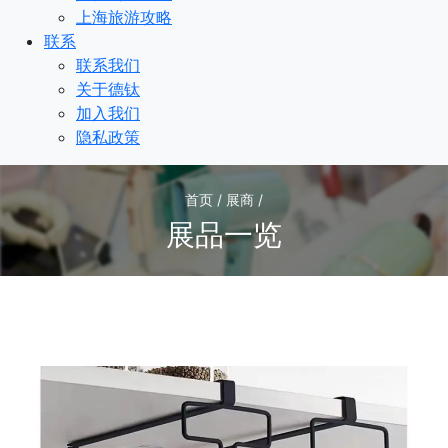
上海旅游攻略
联系
联系我们
关于德钛
加入我们
隐私政策
首页 / 展商 /
展品一览
1
/1