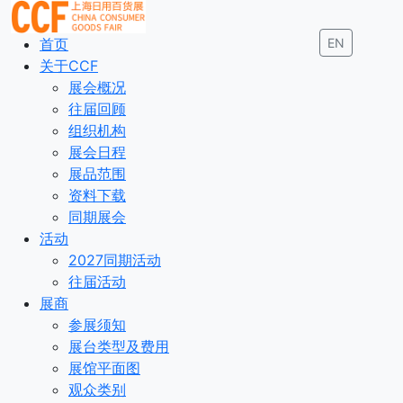
首页
EN
关于CCF
展会概况
往届回顾
组织机构
展会日程
展品范围
资料下载
同期展会
活动
2027同期活动
往届活动
展商
参展须知
展台类型及费用
展馆平面图
观众类别