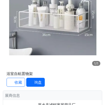
1
/1
浴室自粘置物架
收藏
询盘
展商信息
平乡县诚恒家居用品厂