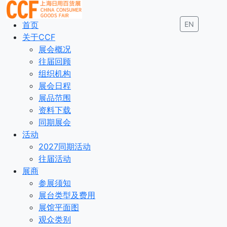
首页
EN
关于CCF
展会概况
往届回顾
组织机构
展会日程
展品范围
资料下载
同期展会
活动
2027同期活动
往届活动
展商
参展须知
展台类型及费用
展馆平面图
观众类别