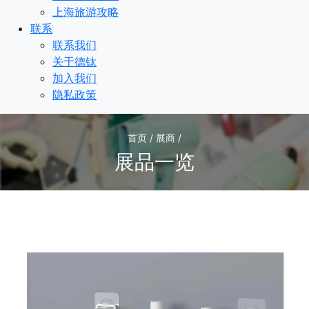
上海旅游攻略
联系
联系我们
关于德钛
加入我们
隐私政策
首页 / 展商 /
展品一览
1
/1